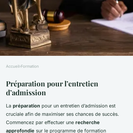
Accueil
›
Formation
FORMATION
Préparation pour l’entretien
Astuces Infaillibles pour
d’admission
Réussir Votre Entretien
d'Admission en Formation
La
préparation
pour un entretien d’admission est
Logistique
cruciale afin de maximiser ses chances de succès.
Commencez par effectuer une
recherche
Ayden
•
23 avril 2025
•
4 min de lecture
approfondie
sur le programme de formation