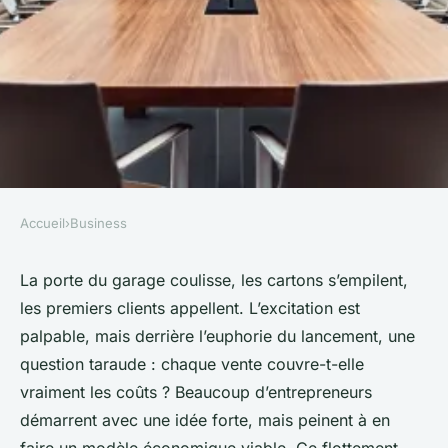
Accueil
›
Business
BUSINESS
10 stratégies pour développer
La porte du garage coulisse, les cartons s’empilent,
les premiers clients appellent. L’excitation est
un business model performant
palpable, mais derrière l’euphorie du lancement, une
question taraude : chaque vente couvre-t-elle
Meissa
•
28/04/2026 17:01
•
8 min de lecture
vraiment les coûts ? Beaucoup d’entrepreneurs
démarrent avec une idée forte, mais peinent à en