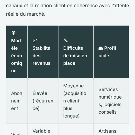
canaux et la relation client en cohérence avec l’attente
réelle du marché.
🎯
Mod
📈
🔧
èle
Stabilité
Difficulté
👥 Profil
écon
des
de mise en
cible
omiq
revenus
place
ue
Moyenne
Services
Abon
Élevée
(acquisitio
numérique
nem
(récurren
n client
s, logiciels,
ent
ce)
plus
conseils
longue)
Variable
Artisans,
Vent