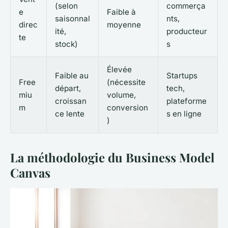
(selon
commerça
e
Faible à
saisonnal
nts,
direc
moyenne
ité,
producteur
te
stock)
s
Élevée
Faible au
Startups
Free
(nécessite
départ,
tech,
miu
volume,
croissan
plateforme
m
conversion
ce lente
s en ligne
)
La méthodologie du Business Model
Canvas