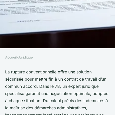
Accueil
›
Juridique
JURIDIQUE
Rupture conventionnelle :
La rupture conventionnelle offre une solution
sécurisée pour mettre fin à un contrat de travail d’un
l'expert juridique dans le 78
commun accord. Dans le 78, un expert juridique
spécialisé garantit une négociation optimale, adaptée
Ayden
•
15 août 2025
•
4 min de lecture
à chaque situation. Du calcul précis des indemnités à
la maîtrise des démarches administratives,