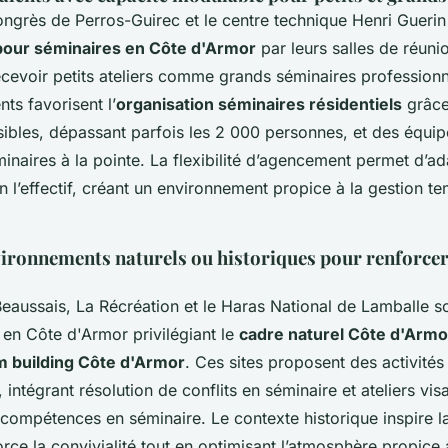
ongrès de Perros-Guirec et le centre technique Henri Gueri
 pour séminaires en Côte d'Armor
par leurs salles de réuni
cevoir petits ateliers comme grands séminaires professionn
ts favorisent l’
organisation séminaires résidentiels
grâce
sibles, dépassant parfois les 2 000 personnes, et des équi
inaires à la pointe. La flexibilité d’agencement permet d’ad
 l’effectif, créant un environnement propice à la gestion t
vironnements naturels ou historiques pour renforcer
eaussais, La Récréation et le Haras National de Lamballe so
 en Côte d'Armor privilégiant le
cadre naturel Côte d'Armo
m building Côte d'Armor
. Ces sites proposent des activités
 intégrant résolution de conflits en séminaire et ateliers vis
ompétences en séminaire. Le contexte historique inspire la
rce la convivialité tout en optimisant l’atmosphère propice a