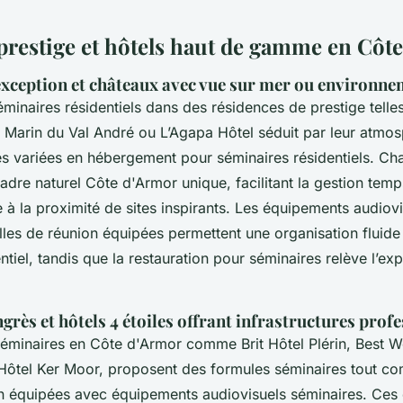
prestige et hôtels haut de gamme en Côt
exception et châteaux avec vue sur mer ou environne
éminaires résidentiels dans des résidences de prestige tell
a Marin du Val André ou L’Agapa Hôtel séduit par leur atmo
tés variées en hébergement pour séminaires résidentiels. Ch
cadre naturel Côte d'Armor unique, facilitant la gestion tem
e à la proximité de sites inspirants. Les équipements audiov
lles de réunion équipées permettent une organisation fluid
ntiel, tandis que la restauration pour séminaires relève l’ex
grès et hôtels 4 étoiles offrant infrastructures prof
séminaires en Côte d'Armor comme Brit Hôtel Plérin, Best W
 Hôtel Ker Moor, proposent des formules séminaires tout co
on équipées avec équipements audiovisuels séminaires. Ces