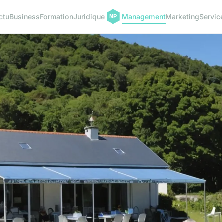
ctu
Business
Formation
Juridique
Management
Marketing
Servic