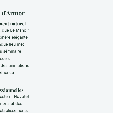
e d'Armor
ment naturel
es que Le Manoir
sphère élégante
aque lieu met
ps séminaire
isuels
e des animations
périence
essionnelles
estern, Novotel
mpris et des
 établissements