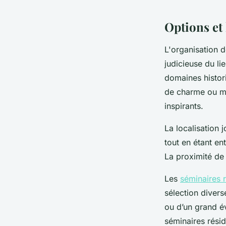
Ayden
•
3 septembre 2025
•
4 min de lecture
Options et
L'organisation d
judicieuse du li
domaines histori
de charme ou ma
inspirants.
La localisation 
tout en étant en
La proximité de s
Les
séminaires 
sélection divers
ou d’un grand é
séminaires rési