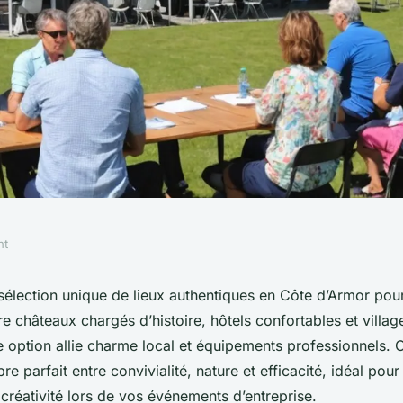
nt
els en côte
élection unique de lieux authentiques en Côte d’Armor pou
tre châteaux chargés d’histoire, hôtels confortables et villag
l'authenticité
 option allie charme local et équipements professionnels. 
bre parfait entre convivialité, nature et efficacité, idéal pour
 créativité lors de vos événements d’entreprise.