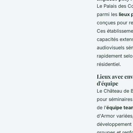
Le Palais des C
parmi les
lieux
conçues pour re
Ces établissemen
capacités exten
audiovisuels sém
rapidement selon
résidentiel.
Lieux avec en
d'équipe
Le Château de B
pour séminaires
de l’
équipe tea
d'Armor variées,
développement c
groupes et renfo