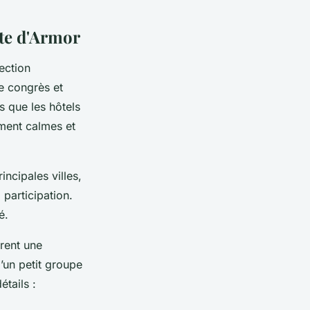
ôte d'Armor
ection
de congrès et
s que les hôtels
ment calmes et
incipales villes,
 participation.
é.
rent une
d’un petit groupe
tails :