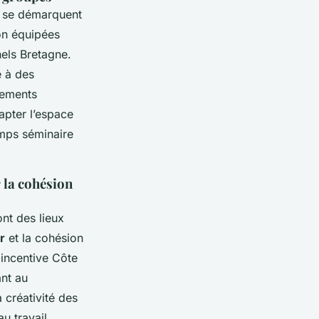
n se démarquent
on équipées
els Bretagne.
 à des
pements
apter l’espace
emps séminaire
 la cohésion
nt des lieux
r
et la cohésion
 incentive Côte
ant au
 créativité des
u travail.