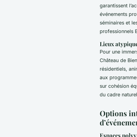
garantissent l’a
événements profe
séminaires et le
professionnels 
Lieux atypiqu
Pour une immers
Château de Bien
résidentiels, an
aux programmes 
sur cohésion équ
du cadre naturel
Options int
d’événeme
Espaces polyv