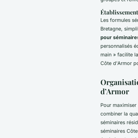
Établissement
Les formules sém
Bretagne, simpli
pour séminaires
personnalisés éq
main » facilite l
Côte d'Armor pou
Organisatio
d’Armor
Pour maximiser 
combiner la qua
séminaires résid
séminaires Côte 