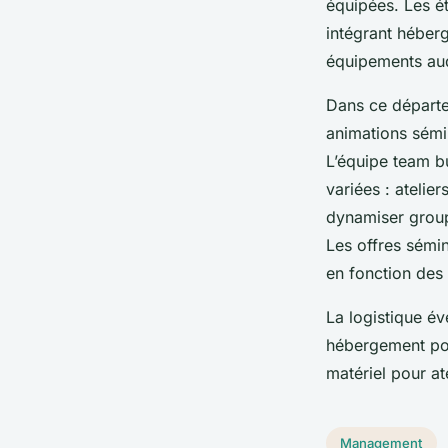
équipées. Les é
intégrant héberg
équipements audi
Dans ce départe
animations sémin
L’équipe team b
variées : atelie
dynamiser group
Les offres sémin
en fonction des 
La logistique é
hébergement pour
matériel pour at
Management