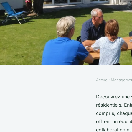
Accueil
›
Manageme
MANAGEMENT
Séminaires résidenti
Découvrez une s
résidentiels. En
d'armor : choisissez 
compris, chaque
offrent un équili
collaboration et