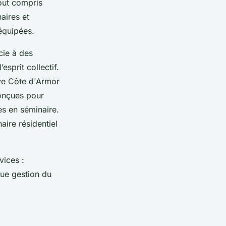
out compris
aires et
équipées.
cie à des
esprit collectif.
ive Côte d'Armor
conçues pour
s en séminaire.
aire résidentiel
vices :
que gestion du