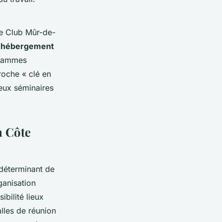
ge Club Mûr-de-
’
hébergement
ogrammes
roche « clé en
lieux séminaires
n Côte
t déterminant de
ganisation
bilité lieux
lles de réunion