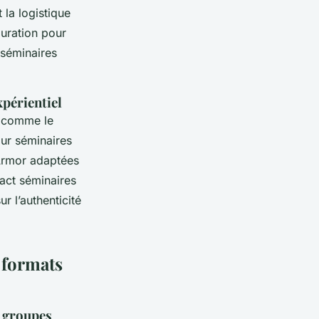
 la logistique
auration pour
 séminaires
périentiel
r comme le
ur séminaires
'Armor adaptées
act séminaires
r l’authenticité
s formats
s groupes