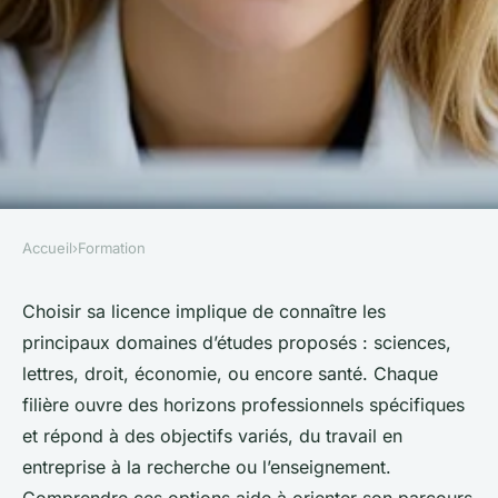
Accueil
›
Formation
FORMATION
Quels sont les domaines clés
Choisir sa licence implique de connaître les
principaux domaines d’études proposés : sciences,
de formation en licence ?
lettres, droit, économie, ou encore santé. Chaque
filière ouvre des horizons professionnels spécifiques
Ayden
•
8 mai 2025
•
4 min de lecture
et répond à des objectifs variés, du travail en
entreprise à la recherche ou l’enseignement.